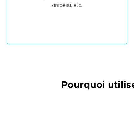
drapeau, etc.
Pourquoi utilis
La
maille drapeau imprimée en UV
, sans PVC et recy
visuelle. Que ce soit pour des drapeaux publicitaires, 
exceptionnelle et une résistance adaptée aux utilisatio