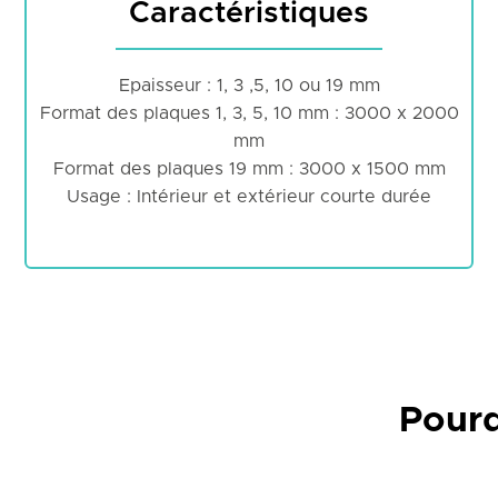
Caractéristiques
Epaisseur : 1, 3 ,5, 10 ou 19 mm
Format des plaques 1, 3, 5, 10 mm : 3000 x 2000
mm
Format des plaques 19 mm : 3000 x 1500 mm
Usage : Intérieur et extérieur courte durée
Pourq
Le
PVC Forex
est un support rigide, léger et polyval