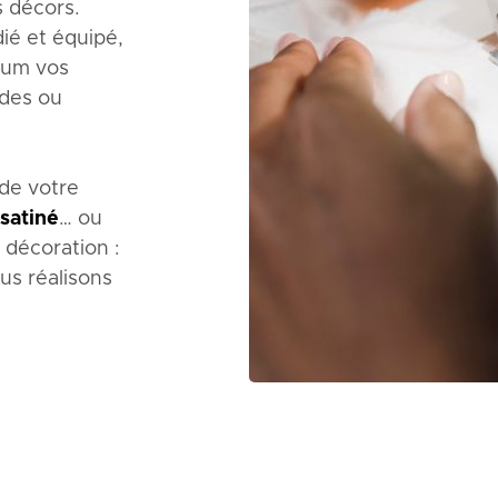
s décors.
ié et équipé,
mum vos
ides ou
 de votre
satiné
… ou
 décoration :
us réalisons