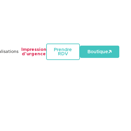
Impression
Prendre
lisations
Boutique
RDV
d'urgence