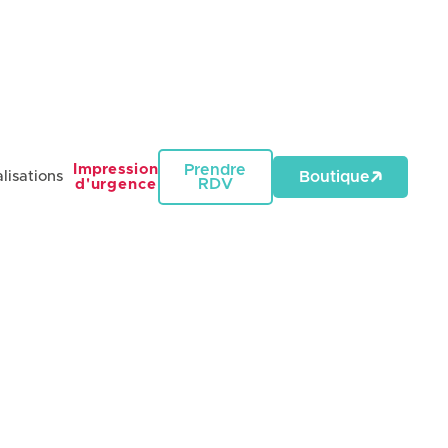
Impression
Prendre
lisations
Boutique
RDV
d'urgence