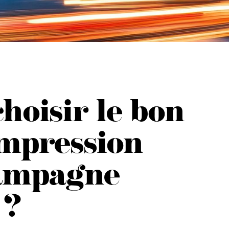
oisir le bon
impression
ampagne
 ?